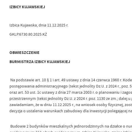
IZBICY KUJAWSKIEJ
Izbica Kujawska, dnia 11.12.2025 r.
GKLP.6730.80.2025.KŻ
OBWIESZCZENIE
BURMISTRZA IZBICY KUJAWSKIEJ
Na podstawie art. 10 § 1 i art. 49 ustawy z dnia 14 czerwca 1960 r. Kod
postępowania administracyjnego (tekst jednolity Dz.U. z 2024 r., poz. 57
oraz art. 53 ust. 1c ustawy z dnia 27 marca 2003 r. o planowaniu i za
przestrzennym (tekst jednolity Dz.U. z 2024 r. poz. 1130 ze zm.; dalej u.p
zawiadamiam, że w dniu 11.12.2025 r., na wniosek osoby fizycznej, zo
decyzja o ustalenia warunkach zabudowy dla inwestycji polegającej na
Budowie 2 budynków mieszkalnych jednorodzinnych na działce o nu