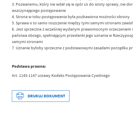
3. Pozwanemu, który nie wdał się w spór co do istoty sprawy, nie do
wszczynającego postępowanie
4. Strona w toku postępowania była pozbawiona możności obrony
5. Sprawa o to samo roszczenie między tymi samymi stronami zawisł
6. Jest sprzeczne z wcześniej wydanym prawomocnym orzeczeniem
państwa obcego, spełniającym przesłanki jego uznania w Rzeczypospo
samymi stronami
7. Uznanie byłoby sprzeczne z podstawowymi zasadami porządku pra
Podstawa prawna:
Art. 1145-1147 ustawy Kodeks Postępowania Cywilnego
DRUKUJ DOKUMENT
Data wytworzenia
Wytworzył
Data opublikowania
Opublikował