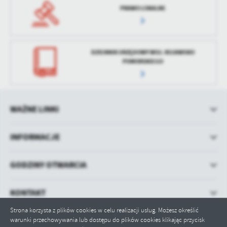
PRAWO LOKALNE
DZIENNIK URZĘDOWY WOJ. KUJAWSKO
POMORSKIEGO
WAŻNE LINKI
INFORMACJE
GODZINY OTWARCIA
KONTAKT
Strona korzysta z plików cookies w celu realizacji usług. Możesz określić
warunki przechowywania lub dostępu do plików cookies klikając przycisk