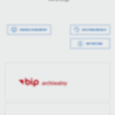
treści w postaci wiadomości, ofert, komunikatów mediów
społecznościowych.
Data wytworzenia
2026-03-24 09:53:29
DRUKUJ DOKUMENT
HISTORIA WERSJI
Wytworzył
Magdalena Bolewska
METRYCZKA
Data opublikowania
2026-03-24 09:56:04
Opublikował
Magdalena Bolewska
Data ostatniej
2026-03-24 09:56:04
aktualizacji
Ostatnio
Magdalena Bolewska
zaktualizował